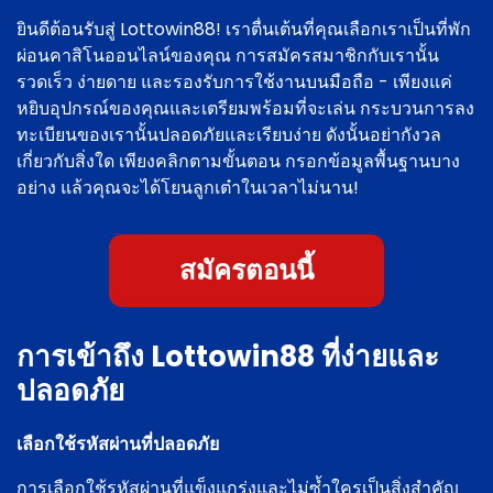
ยินดีต้อนรับสู่ Lottowin88! เราตื่นเต้นที่คุณเลือกเราเป็นที่พัก
ผ่อนคาสิโนออนไลน์ของคุณ การสมัครสมาชิกกับเรานั้น
รวดเร็ว ง่ายดาย และรองรับการใช้งานบนมือถือ - เพียงแค่
หยิบอุปกรณ์ของคุณและเตรียมพร้อมที่จะเล่น กระบวนการลง
ทะเบียนของเรานั้นปลอดภัยและเรียบง่าย ดังนั้นอย่ากังวล
เกี่ยวกับสิ่งใด เพียงคลิกตามขั้นตอน กรอกข้อมูลพื้นฐานบาง
อย่าง แล้วคุณจะได้โยนลูกเต๋าในเวลาไม่นาน!
สมัครตอนนี้
การเข้าถึง Lottowin88 ที่ง่ายและ
ปลอดภัย
เลือกใช้รหัสผ่านที่ปลอดภัย
การเลือกใช้รหัสผ่านที่แข็งแกร่งและไม่ซ้ำใครเป็นสิ่งสำคัญ