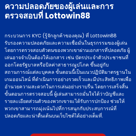
ความปลอดภัยของผู้เล่นและการ
ตรวจสอบที่ Lottowin88
กระบวนการ KYC (รู้จักลูกค้าของคุณ) ที่ Lottowin88
รับรองความปลอดภัยและความเชื่อมั่นในธุรกรรมของผู้เล่น
โดยการตรวจสอบตัวตนของพวกเขาผ่านเอกสารที่ปลอดภัย ผู้
เล่นอาจจำเป็นต้องให้เอกสาร เช่น บัตรประจำตัวประชาชนที่
ออกโดยรัฐบาลหรือบิลค่าสาธารณูปโภค ขึ้นอยู่กับ
สถานการณ์แต่ละบุคคล ขั้นตอนนี้เป็นแนวปฏิบัติมาตรฐานใน
เกมออนไลน์ ที่ดำเนินการอย่างรวดเร็วและมีประสิทธิภาพเพื่อ
อำนวยความสะดวกในการเล่นอย่างราบรื่น โดยการเสร็จสิ้น
ขั้นตอนการตรวจสอบนี้ ผู้เล่นสามารถมั่นใจได้ว่าบัญชีและ
รายละเอียดส่วนตัวของพวกเขาจะได้รับการปกป้อง ช่วยให้
พวกเขาสามารถมุ่งเน้นไปที่การสนุกกับประสบการณ์ที่
ปลอดภัยและน่าตื่นเต้นบนเว็บไซต์ได้อย่างเต็มที่.