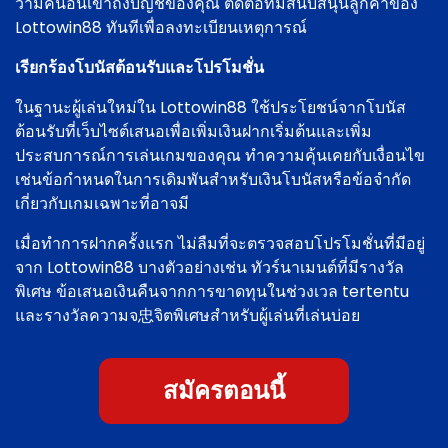
ว่ามีคนอื่นเข้าถึงบัญชีของคุณ ติดต่อทีมสนับสนุนลูกค้าของ
Lottowin88 ทันทีเพื่อลงทะเบียนเหตุการณ์
เรียกร้องโบนัสต้อนรับและโปรโมชั่น
ในฐานะผู้เล่นใหม่ใน Lottowin88 ใช้ประโยชน์จากโบนัส
ต้อนรับที่เว็บไซต์เสนอเพื่อเพิ่มเงินฝากเริ่มต้นและเพิ่ม
ประสบการณ์การเล่นเกมของคุณ ทำความคุ้นเคยกับเงื่อนไข
เช่นข้อกำหนดในการเดิมพันสำหรับเงินโบนัสหรือข้อจำกัด
เกี่ยวกับเกมเฉพาะที่อาจมี
เมื่อทำการฝากครั้งแรก ไม่ลืมที่จะตรวจสอบโปรโมชั่นที่มีอยู่
จาก Lottowin88 บางตัวอย่างเช่น ทัวร์นาเมนต์ที่มีรางวัล
พิเศษ ข้อเสนอเงินคืนจากการขาดทุนในช่วงเวล tertentu
และรางวัลความจ忠จิตพิเศษสำหรับผู้เล่นที่เล่นบ่อย
สมัครตอนนี้