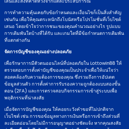
เล่นและสิ่งที่คาดหวังจากแต่ละประสบการณ์
การทำความคุ้นเคยกับข้อกำหนดและเงื่อนไขก็เป็นสิ่งสำคัญ
เช่นกัน เพื่อให้คุณตระหนักถึงโบนัสหรือโปรโมชั่นที่เว็บไซต์
เสนอ โดยเข้าใจว่าการชนะของคุณคำนวณอย่างไร รูปแบบ
การเดิมพันใดบ้างที่ได้รับ และเกมใดที่มีข้อกำหนดการเดิมพัน
ที่แตกต่างกัน
จัดการบัญชีของคุณอย่างปลอดภัย
เพื่อรักษาการมีตัวตนออนไลน์ที่ปลอดภัยใน Lottowin88 ให้
ตรวจสอบการตั้งค่าบัญชีของคุณเป็นประจำเพื่อให้แน่ใจว่า
สอดคล้องกับความต้องการของคุณ ซึ่งรวมถึงการอัปเดต
ข้อมูลส่วนตัว การตั้งค่าการรับรองความถูกต้องแบบสองขั้น
ตอน (2FA) และการตรวจสอบกิจกรรมการเข้าสู่ระบบเพื่อ
พฤติกรรมที่น่าสงสัย
เมื่อจัดการบัญชีของคุณ ให้คอยระวังคำขอที่ไม่ปกติจาก
เว็บไซต์ เช่น การขอข้อมูลทางการเงินหรือการเข้าถึงส่วนที่
ละเอียดอ่อนโดยไม่มีการอนุญาตอย่างชัดแจ้ง หากคุณสงสัย