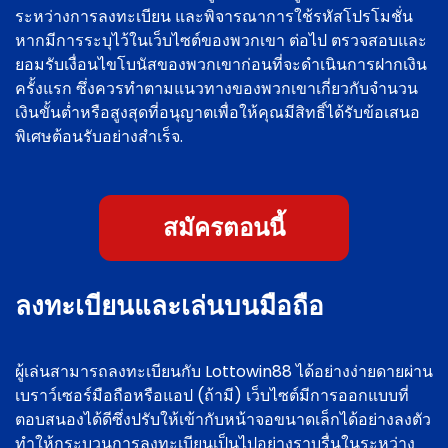
ระหว่างการลงทะเบียน และพิจารณาการใช้รหัสโปรโมชั่น
หากมีการระบุไว้ในเว็บไซต์ของพวกเขา ต่อไป ตรวจสอบและ
ยอมรับเงื่อนไขโบนัสของพวกเขาก่อนที่จะดำเนินการฝากเงิน
ครั้งแรก ซึ่งควรทำตามแนวทางของพวกเขาเกี่ยวกับจำนวน
เงินขั้นต่ำหรือสูงสุดที่อนุญาตเพื่อให้คุณมีสิทธิ์ได้รับข้อเสนอ
พิเศษต้อนรับอย่างสำเร็จ.
สมัครตอนนี้
ลงทะเบียนและเล่นบนมือถือ
ผู้เล่นสามารถลงทะเบียนกับ Lottowin88 ได้อย่างง่ายดายผ่าน
เบราว์เซอร์มือถือหรือแอป (ถ้ามี) เว็บไซต์มีการออกแบบที่
ตอบสนองได้ดีซึ่งปรับให้เข้ากับหน้าจอขนาดเล็กได้อย่างลงตัว
ทำให้กระบวนการลงทะเบียนเป็นไปอย่างราบรื่นในระหว่าง