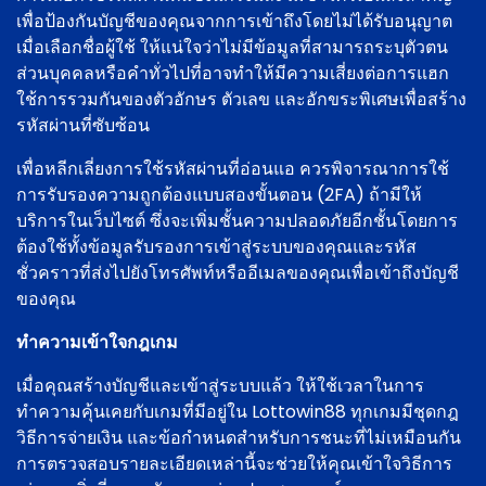
เพื่อป้องกันบัญชีของคุณจากการเข้าถึงโดยไม่ได้รับอนุญาต
เมื่อเลือกชื่อผู้ใช้ ให้แน่ใจว่าไม่มีข้อมูลที่สามารถระบุตัวตน
ส่วนบุคคลหรือคำทั่วไปที่อาจทำให้มีความเสี่ยงต่อการแฮก
ใช้การรวมกันของตัวอักษร ตัวเลข และอักขระพิเศษเพื่อสร้าง
รหัสผ่านที่ซับซ้อน
เพื่อหลีกเลี่ยงการใช้รหัสผ่านที่อ่อนแอ ควรพิจารณาการใช้
การรับรองความถูกต้องแบบสองขั้นตอน (2FA) ถ้ามีให้
บริการในเว็บไซต์ ซึ่งจะเพิ่มชั้นความปลอดภัยอีกชั้นโดยการ
ต้องใช้ทั้งข้อมูลรับรองการเข้าสู่ระบบของคุณและรหัส
ชั่วคราวที่ส่งไปยังโทรศัพท์หรืออีเมลของคุณเพื่อเข้าถึงบัญชี
ของคุณ
ทำความเข้าใจกฎเกม
เมื่อคุณสร้างบัญชีและเข้าสู่ระบบแล้ว ให้ใช้เวลาในการ
ทำความคุ้นเคยกับเกมที่มีอยู่ใน Lottowin88 ทุกเกมมีชุดกฎ
วิธีการจ่ายเงิน และข้อกำหนดสำหรับการชนะที่ไม่เหมือนกัน
การตรวจสอบรายละเอียดเหล่านี้จะช่วยให้คุณเข้าใจวิธีการ