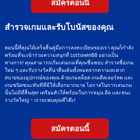
สมัครตอนนี้
สำรวจเกมและรับโบนัสของคุณ
ตอนนี้ที่คุณได้เสร็จสิ้นคู่มือการลงทะเบียนของเรา คุณก็กำลัง
พร้อมที่จะเข้าร่วมความสนุกที่ Lottowin88 อย่างเป็น
ทางการ! คุณสามารถเริ่มเล่นเกมที่คุณชื่นชอบ สำรวจชื่อเกม
ใหม่ ๆ และรับรางวัลที่น่าตื่นเต้นทั้งหมดจากความสะดวก
สบายของอุปกรณ์ของคุณ ด้วยเกมสล็อต เกมดีลเลอร์สด และ
เกมชนิดชนะทันทีที่มีให้เลือกมากมาย โอกาสในการเล่นเกม
นั้นไม่มีที่สิ้นสุด! เตรียมตัวให้พร้อมในการหมุน ดีล และชนะ
รางวัลใหญ่ - เราจะพบคุณที่โต๊ะ!
สมัครตอนนี้