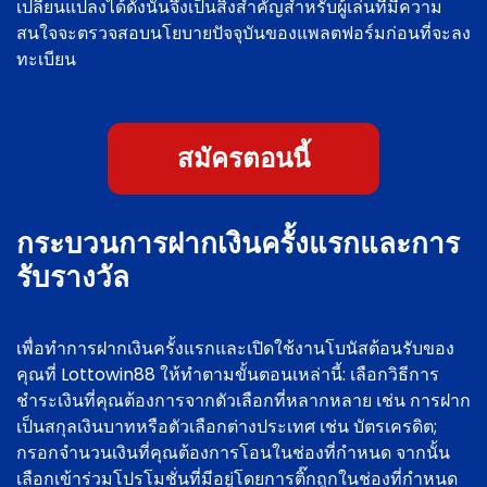
เปลี่ยนแปลงได้ดังนั้นจึงเป็นสิ่งสำคัญสำหรับผู้เล่นที่มีความ
สนใจจะตรวจสอบนโยบายปัจจุบันของแพลตฟอร์มก่อนที่จะลง
ทะเบียน
สมัครตอนนี้
กระบวนการฝากเงินครั้งแรกและการ
รับรางวัล
เพื่อทำการฝากเงินครั้งแรกและเปิดใช้งานโบนัสต้อนรับของ
คุณที่ Lottowin88 ให้ทำตามขั้นตอนเหล่านี้: เลือกวิธีการ
ชำระเงินที่คุณต้องการจากตัวเลือกที่หลากหลาย เช่น การฝาก
เป็นสกุลเงินบาทหรือตัวเลือกต่างประเทศ เช่น บัตรเครดิต;
กรอกจำนวนเงินที่คุณต้องการโอนในช่องที่กำหนด จากนั้น
เลือกเข้าร่วมโปรโมชั่นที่มีอยู่โดยการติ๊กถูกในช่องที่กำหนด