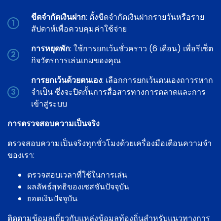
ขีดจำกัดเงินฝาก
: ตั้งขีดจำกัดเงินฝากรายวันหรือราย
สัปดาห์เพื่อควบคุมค่าใช้จ่าย
การหยุดพัก
: ใช้การยกเว้นชั่วคราว (6 เดือน) เพื่อรีเซ็ต
กิจวัตรการเล่นเกมของคุณ
การยกเว้นด้วยตนเอง
: เลือกการยกเว้นตนเองถาวรหาก
จำเป็น ซึ่งจะปิดกั้นการสื่อสารทางการตลาดและการ
เข้าสู่ระบบ
การตรวจสอบความเป็นจริง
ตรวจสอบความเป็นจริงทุกชั่วโมงด้วยเครื่องมือเตือนความจำ
ของเรา:
ตรวจสอบเวลาที่ใช้ในการเล่น
ผลลัพธ์สุทธิของเซสชันปัจจุบัน
ยอดเงินปัจจุบัน
ติดตามข้อมูลเกี่ยวกับแหล่งข้อมูลท้องถิ่นสำหรับแนวทางการ