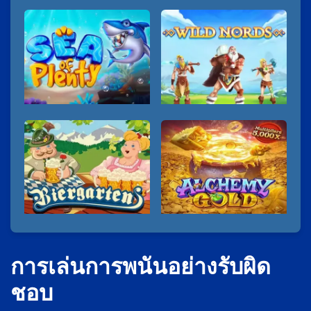
การเล่นการพนันอย่างรับผิด
ชอบ