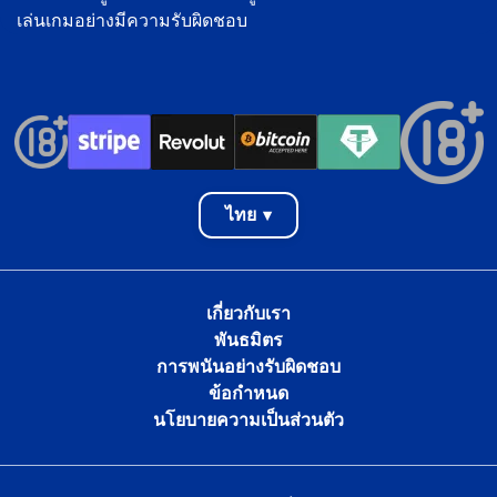
เล่นเกมอย่างมีความรับผิดชอบ
ไทย
▾
เกี่ยวกับเรา
พันธมิตร
การพนันอย่างรับผิดชอบ
ข้อกำหนด
นโยบายความเป็นส่วนตัว