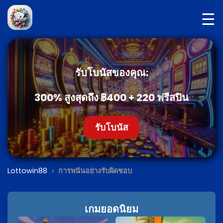
☰
รับโบนัสของคุณ:
300% สูงสุดถึง ฿400 + 220 ฟรีสปิน
รับโบนัส
›
Lottowin88
การพนันอย่างรับผิดชอบ
เกมยอดนิยม