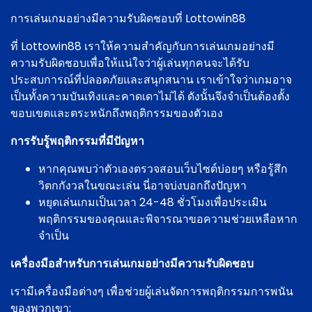
การเล่นเกมอย่างมีความรับผิดชอบที่ Lottowin88
ที่ Lottowin88 เราให้ความสำคัญกับการเล่นเกมอย่างมี
ความรับผิดชอบเพื่อให้แน่ใจว่าผู้เล่นทุกคนจะได้รับ
ประสบการณ์ที่ปลอดภัยและสนุกสนาน เราเข้าใจว่าเกมอาจ
เป็นทั้งความบันเทิงและคาดเดาไม่ได้ ดังนั้นจึงจำเป็นต้องตั้ง
ขอบเขตและตระหนักถึงพฤติกรรมของตัวเอง
การรับรู้พฤติกรรมที่มีปัญหา
หากคุณพบว่าตัวเองตรวจสอบเว็บไซต์บ่อยๆ หรือรู้สึก
วิตกกังวลในขณะเล่น นี่อาจบ่งบอกถึงปัญหา
หยุดเล่นเกมเป็นเวลา 24-48 ชั่วโมงเพื่อประเมิน
พฤติกรรมของคุณและพิจารณาขอความช่วยเหลือหาก
จำเป็น
เครื่องมือสำหรับการเล่นเกมอย่างมีความรับผิดชอบ
เรามีเครื่องมือต่างๆ เพื่อช่วยผู้เล่นจัดการพฤติกรรมการพนัน
ของพวกเขา: